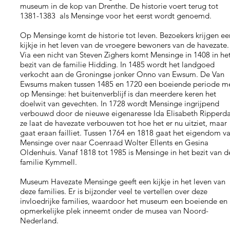
museum in de kop van Drenthe. De historie voert terug tot
1381-1383 als Mensinge voor het eerst wordt genoemd.
Op Mensinge komt de historie tot leven. Bezoekers krijgen ee
kijkje in het leven van de vroegere bewoners van de havezate
Via een nicht van Steven Zighers komt Mensinge in 1408 in he
bezit van de familie Hidding. In 1485 wordt het landgoed
verkocht aan de Groningse jonker Onno van Ewsum. De Van
Ewsums maken tussen 1485 en 1720 een boeiende periode m
op Mensinge: het buitenverblijf is dan meerdere keren het
doelwit van gevechten. In 1728 wordt Mensinge ingrijpend
verbouwd door de nieuwe eigenaresse Ida Elisabeth Ripperda
ze laat de havezate verbouwen tot hoe het er nu uitziet, maar
gaat eraan failliet. Tussen 1764 en 1818 gaat het eigendom v
Mensinge over naar Coenraad Wolter Ellents en Gesina
Oldenhuis. Vanaf 1818 tot 1985 is Mensinge in het bezit van d
familie Kymmell.
Museum Havezate Mensinge geeft een kijkje in het leven van
deze families. Er is bijzonder veel te vertellen over deze
invloedrijke families, waardoor het museum een boeiende en
opmerkelijke plek inneemt onder de musea van Noord-
Nederland.