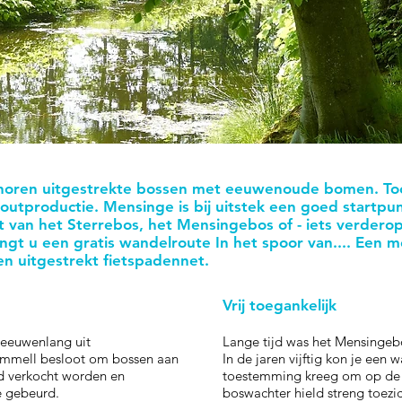
oren uitgestrekte bossen met eeuwenoude bomen. Toch 
outproductie. Mensinge is bij uitstek een goed startp
 van het Sterrebos, het Mensingebos of - iets verderop 
t u een gratis wandelroute In het spoor van.... Een m
en uitgestrekt fietspadennet.
Vrij toegankelijk
eeuwenlang uit
Lange tijd was het Mensingebo
ymmell besloot om bossen aan
In de jaren vijftig kon je ee
d verkocht worden en
toestemming kreeg om op de
ge gebeurd.
boswachter hield streng toezi