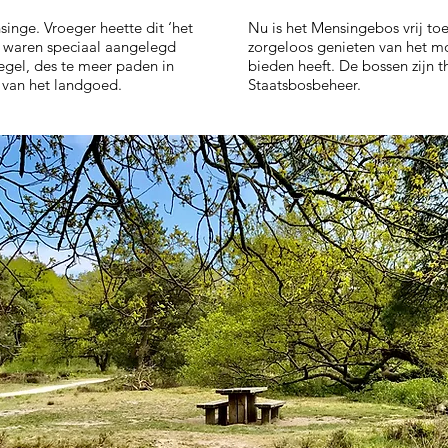
inge. Vroeger heette dit ‘het
Nu is het Mensingebos vrij to
 waren speciaal aangelegd
zorgeloos genieten van het mo
egel, des te meer paden in
bieden heeft. De bossen zijn 
n van het landgoed.
Staatsbosbeheer.