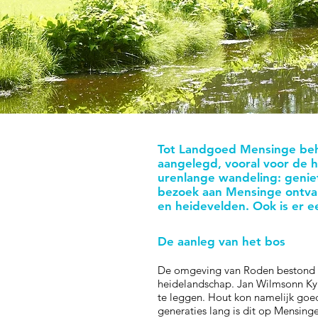
Tot Landgoed Mensinge beh
aangelegd, vooral voor de h
urenlange wandeling: geniet
bezoek aan Mensinge ontvang
en heidevelden.
Ook is er e
De aanleg van het bos
De omgeving van Roden bestond 
heidelandschap. Jan Wilmsonn K
te leggen. Hout kon namelijk goe
generaties lang is dit op Mensin