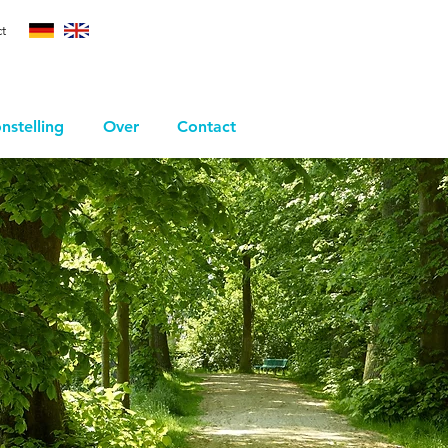
t
nstelling
Over
Contact