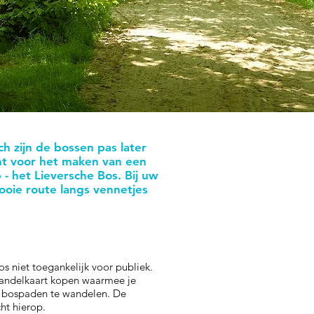
zijn de bossen pas later
unt voor het maken van een
- het Lieversche Bos. Bij uw
ooie route langs vennetjes
s niet toegankelijk voor publiek.
n wandelkaart kopen waarmee je
 bospaden te wandelen. De
cht hierop.