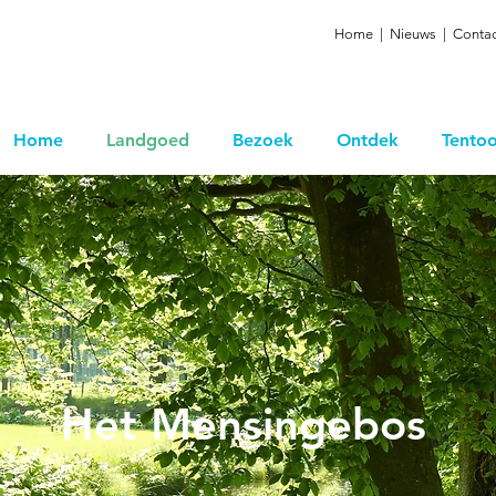
Home
|
Nieuws
|
Contac
Home
Landgoed
Bezoek
Ontdek
Tentoo
Het Mensingebos