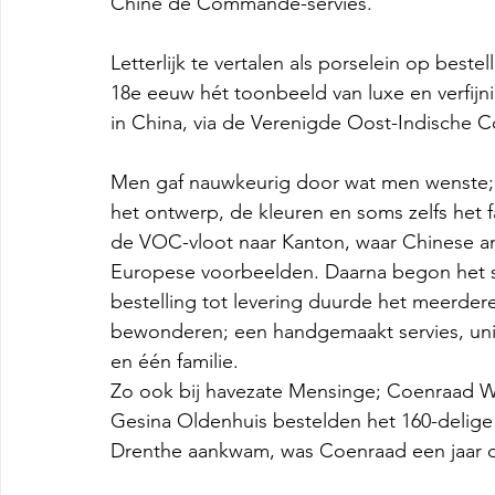
Chine de Commande-servies. 
Letterlijk te vertalen als porselein op bes
18e eeuw hét toonbeeld van luxe en verfijnin
in China, via de Verenigde Oost-Indische
Men gaf nauwkeurig door wat men wenste; h
het ontwerp, de kleuren en soms zelfs het
de VOC-vloot naar Kanton, waar Chinese am
Europese voorbeelden. Daarna begon het se
bestelling tot levering duurde het meerdere
bewonderen; een handgemaakt servies, unie
en één familie.  
Zo ook bij havezate Mensinge; Coenraad Wol
Gesina Oldenhuis bestelden het 160-delige se
Drenthe aankwam, was Coenraad een jaar daa