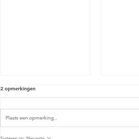
2 opmerkingen
Plaats een opmerking...
Markant Mensinge -
Markant Me
Sorteren op:
Nieuwste