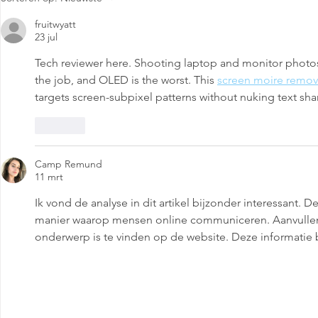
Pronken met Porselein
Buskruit en
fruitwyatt
23 jul
Tech reviewer here. Shooting laptop and monitor photos fo
the job, and OLED is the worst. This 
screen moire remov
targets screen-subpixel patterns without nuking text sha
Like
Camp Remund
11 mrt
Ik vond de analyse in dit artikel bijzonder interessant. D
manier waarop mensen online communiceren. Aanvullend
onderwerp is te vinden op de website. Deze informatie 