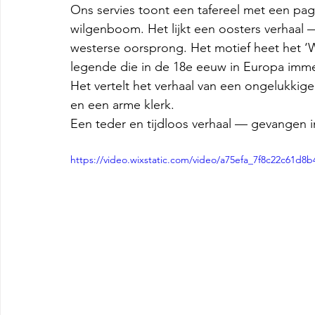
Ons servies toont een tafereel met een pag
wilgenboom. Het lijkt een oosters verhaal 
westerse oorsprong. Het motief heet het ‘W
legende die in de 18e eeuw in Europa imme
Het vertelt het verhaal van een ongelukkige
en een arme klerk. 
Een teder en tijdloos verhaal — gevangen in
https://video.wixstatic.com/video/a75efa_7f8c22c61d8