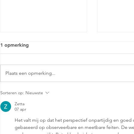
1 opmerking
Plaats een opmerking...
Markant Mensinge -
Markant Me
Sorteren op:
Nieuwste
Pronken met Porselein
Buskruit en
Zetta
07 apr
Het valt mij op dat het perspectief onpartijdig en goed 
gebaseerd op observeerbare en meetbare feiten. De webs