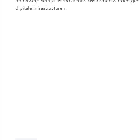
onderwerp verrijkt. Betrokkenheidsstromen worden geco
digitale infrastructuren.