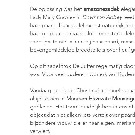
De oplossing was het 
amazonezadel
; elega
Lady Mary Crawley in 
Downton Abbey
 reed
haar paard. Haar zadel moest natuurlijk het
haar op maat gemaakt door meesterzadelmak
zadel paste niet alleen bij haar paard, maar
bovengemiddelde breedte iets over het figu
Op dit zadel trok De Juffer regelmatig door
was. Voor veel oudere inwoners van Roden 
Vandaag de dag is Christina’s originele ama
altijd te zien in 
Museum Havezate Mensing
gebleven. Het toont duidelijk hoe intensief 
object dat niet alleen iets vertelt over pa
bijzondere vrouw die er haar eigen, marka
verwierf.