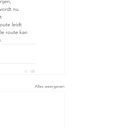
ijen, 
wordt nu 
t 
ute leidt 
De route kan 
.
Alles weergeven