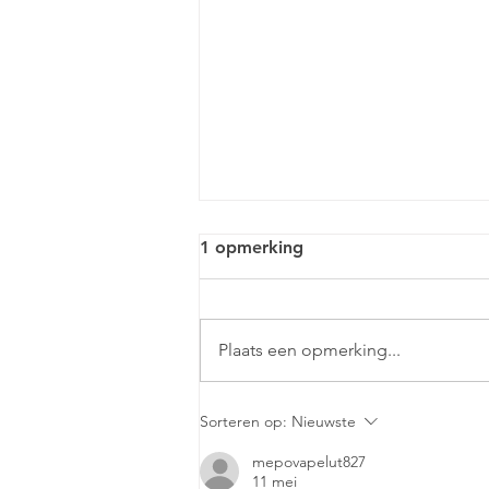
1 opmerking
Plaats een opmerking...
Markant Mensinge -
Sorteren op:
Nieuwste
Pronken met Porselein
mepovapelut827
11 mei